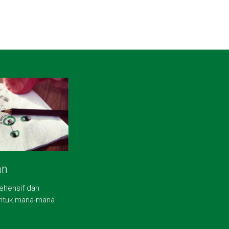
an
ehensif dan
untuk mana-mana