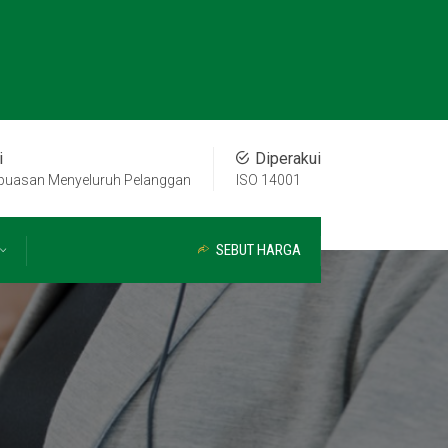
i
Diperakui
puasan Menyeluruh Pelanggan
ISO 14001
SEBUT HARGA