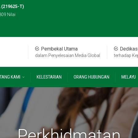
 (219625-T)
809 Nilai
Pembekal Utama
Dedikas
dalam Penyelesaian Media Global
terhadap Ke
TANG KAMI
KELESTARIAN
ORANG HUBUNGAN
MELAYU
Perkhidmatan